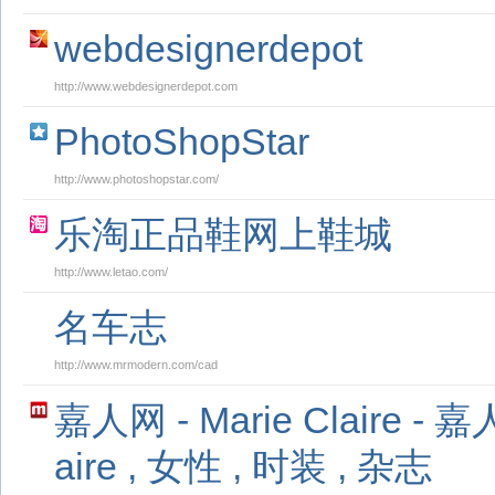
webdesignerdepot
http://www.webdesignerdepot.com
PhotoShopStar
http://www.photoshopstar.com/
乐淘正品鞋网上鞋城
http://www.letao.com/
名车志
http://www.mrmodern.com/cad
嘉人网 - Marie Claire - 嘉人
aire , 女性 , 时装 , 杂志